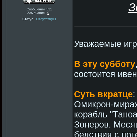
З
Сообщений:
331
Замечания:
0
Статус:
Отсутствует
Уважаемые игр
В эту субботу
состоится ивен
Суть вкратце
:
Омикрон-мирах
корабль "Тано
Зонеров. Месяц
бедствия с пот