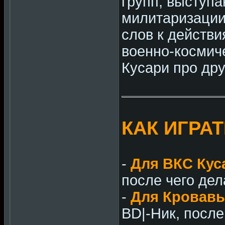
групп, выступ
милитаризации
слов к действи
военно-космич
Кусари про дру
КАК ИГРА
-
Для ВКС Кус
после чего дела
-
Для Кровавы
BD|-Ник, после 