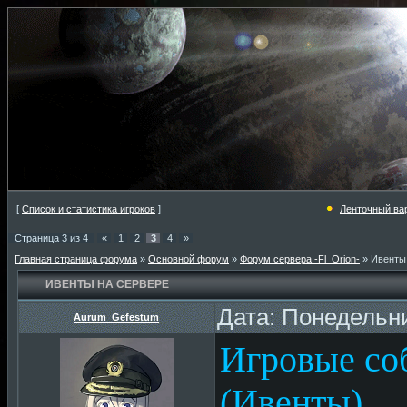
[
Список и статистика игроков
]
Ленточный ва
Страница
3
из
4
«
1
2
3
4
»
Главная страница форума
»
Основной форум
»
Форум сервера -Fl_Orion-
»
Ивенты
ИВЕНТЫ НА СЕРВЕРЕ
Дата: Понедельни
Aurum_Gefestum
Игровые соб
(Ивенты)