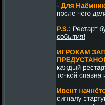
-
Для Наёмник
после чего дела
P.S.:
Рестарт б
события!
ИГРОКАМ ЗА
ПРЕДУСТАНО
каждый рестарт
точкой спавна 
Ивент начнёт
сигналу старту