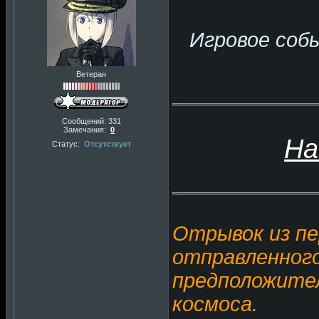
Игровое соб
Ветеран
Сообщений:
331
Замечания:
0
На
Статус:
Отсутствует
Отрывок из пе
отправленного
предположител
космоса.