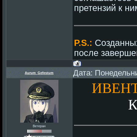
претензий к ни
P.S.:
Созданных
после заверше
Дата: Понедельни
Aurum_Gefestum
ИВЕНТ
Ветеран