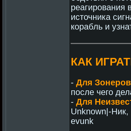
реагирования 
источника сигн
корабль и узна
КАК ИГРА
-
Для Зонеров
после чего дела
-
Для Неизвес
Unknown|-Ник, п
evunk