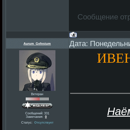
Сообщение от
Дата: Понедельни
Aurum_Gefestum
ИВЕН
Ветеран
Наё
Сообщений:
331
Замечания:
0
Статус:
Отсутствует