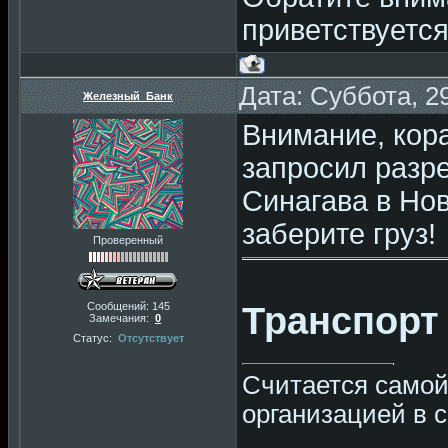
приветствуется
Дата: Суббота, 2
Железный_Банк
Внимание, кор
запросил разр
Синагава в Нов
заберите груз!
Проверенный
Транспорт
Сообщений:
145
Замечания:
0
Статус:
Отсутствует
Считается само
организацией в 