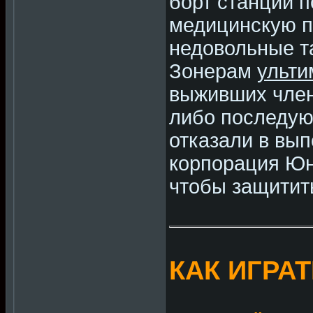
борт станции п
медицинскую п
недовольные т
Зонерам
ульти
выживших член
либо последую
отказали в вы
корпорация Юн
чтобы защитит
КАК ИГРА