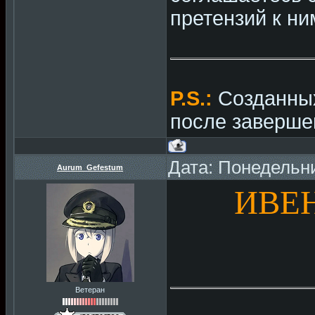
претензий к ни
P.S.:
Созданных
после заверше
Дата: Понедельни
Aurum_Gefestum
ИВЕН
Ветеран